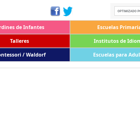
rdines de Infantes
Escuelas Primari
Talleres
Institutos de Idio
ntessori / Waldorf
Escuelas para Adu