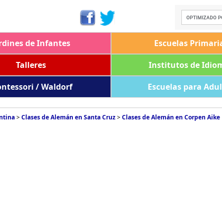
rdines de Infantes
Escuelas Primari
Talleres
Institutos de Idio
ntessori / Waldorf
Escuelas para Adu
ntina
>
Clases de Alemán en Santa Cruz
>
Clases de Alemán en Corpen Aike